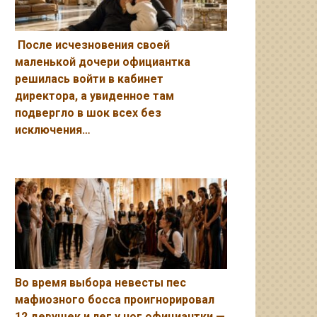
После исчезновения своей
маленькой дочери официантка
решилась войти в кабинет
директора, а увиденное там
подвергло в шок всех без
исключения…
Во время выбора невесты пес
мафиозного босса проигнорировал
12 девушек и лег у ног официантки —