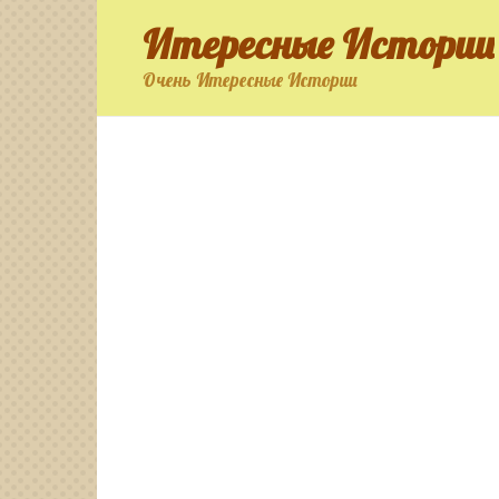
Перейти
Итересные Истории
к
контенту
Очень Итересные Истории