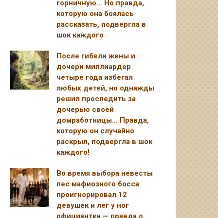
горничную… Но правда,
которую она боялась
рассказать, подвергла в
шок каждого
После гибели жены и
дочери миллиардер
четыре года избегал
любых детей, но однажды
решил проследить за
дочерью своей
домработницы… Правда,
которую он случайно
раскрыл, подвергла в шок
каждого!
Во время выбора невесты
пес мафиозного босса
проигнорировал 12
девушек и лег у ног
официантки — правда о