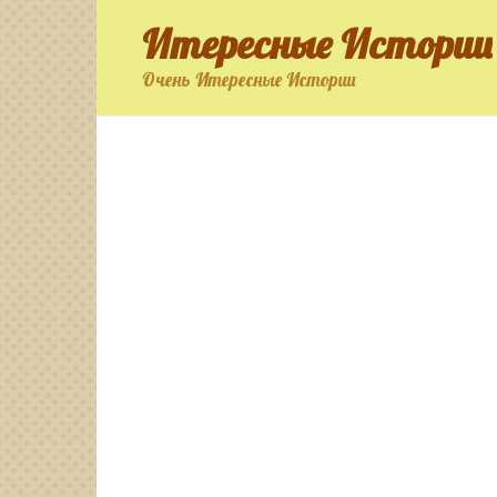
Перейти
Итересные Истории
к
контенту
Очень Итересные Истории