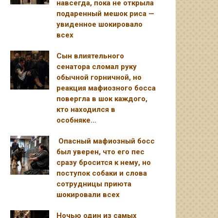
навсегда, пока не открыла
подаренный мешок риса —
увиденное шокировало
всех
Сын влиятельного
сенатора сломал руку
обычной горничной, но
реакция мафиозного босса
повергла в шок каждого,
кто находился в
особняке…
Опасный мафиозный босс
был уверен, что его пес
сразу бросится к нему, но
поступок собаки и слова
сотрудницы приюта
шокировали всех
Ночью один из самых