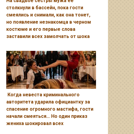
На свадьбе сестры мужа ее
столкнули в бассейн, пока гости
смеялись и снимали, как она тонет,
но появление незнакомца в черном
костюме и его первые слова
заставили всех замолчать от шока
Когда невеста криминального
авторитета ударила официантку за
спасение огромного мастифа, гости
начали смеяться… Но один приказ
жениха шокировал всех