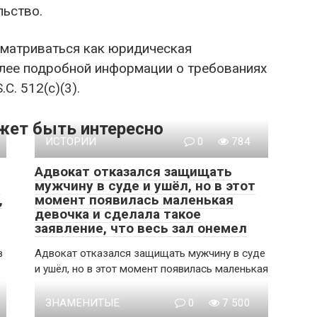
льство.
сматриваться как юридическая
олее подробной информации о требованиях
C. 512(c)(3).
жет быть интересно
ИСТОРИИ
0
784
Адвокат отказался защищать
ь
мужчину в суде и ушёл, но в этот
,
момент появилась маленькая
девочка и сделала такое
заявление, что весь зал онемел
в
Адвокат отказался защищать мужчину в суде
о
и ушёл, но в этот момент появилась маленькая
ЗНАМЕНИТЫЕ
0
7 500