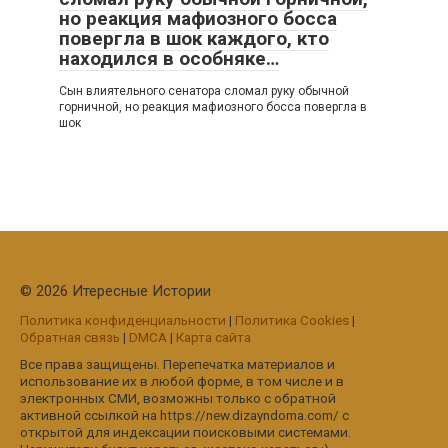
но реакция мафиозного босса
повергла в шок каждого, кто
находился в особняке…
Сын влиятельного сенатора сломал руку обычной
горничной, но реакция мафиозного босса повергла в
шок
© 2026 Итересные Истории
Политика конфиденциальности
|
Политика Cookies
|
Обратная связь
|
DMCA
|
Карта сайта
Все права защищены. Перепечатка материалов и
использование их в любой форме, в том числе и в
электронных СМИ, возможны только с обратной
активной ссылкой на https://new.dizayndoma.com/ с
открытой для индексации поисковыми системами.