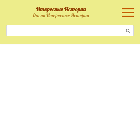
Перейти
Итересные Истории
к
Очень Итересные Истории
контенту
Поиск: