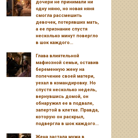
дочери не принимали ни
одну няню, но новая няня
смогла рассмешить
девочек, потерявших мать,
а ее признание спустя
несколько минут повергло
в шок каждого…
Глава влиятельной
мафиозной семьи, оставив
беременную жену на
попечение своей матери,
уехал в командировку. Но
спустя несколько недель,
вернувшись домой, он
обнаружил ее в подвале,
запертой в клетке. Правда,
которую он раскрыл,
подвергла в шок каждого…
Жена застала мужа в