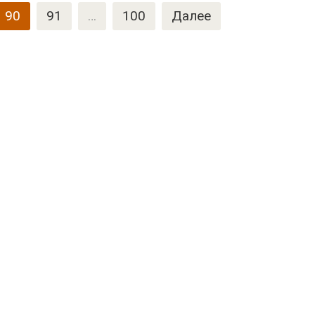
90
91
…
100
Далее