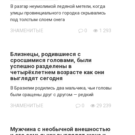
В разгар неумолимой ледяной метели, когда
улицы провинциального городка скрывались
под толстым слоем снега
ЗНАМЕНИТЫЕ
0
1 293
Близнецы, родившиеся с
сросшимися головами, были
успешно разделены в
четырёхлетнем возрасте как они
выглядят сегодня
В Бразилии родились два мальчика, чьи головы
были сращены друг с другом — редкий
ЗНАМЕНИТЫЕ
0
29 239
Мужчина с необычной внешностью