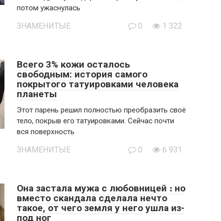
потом ужаснулась
ЗНАМЕНИТЫЕ
0
1 322
Всего 3% кожи осталось
свободным: история самого
покрытого татуировками человека
планеты
Этот парень решил полностью преобразить своё
тело, покрыв его татуировками. Сейчас почти
вся поверхность
ЗНАМЕНИТЫЕ
0
6 931
Она застала мужа с любовницей ։ но
вместо скандала сделала нечто
такое, от чего земля у него ушла из-
под ног