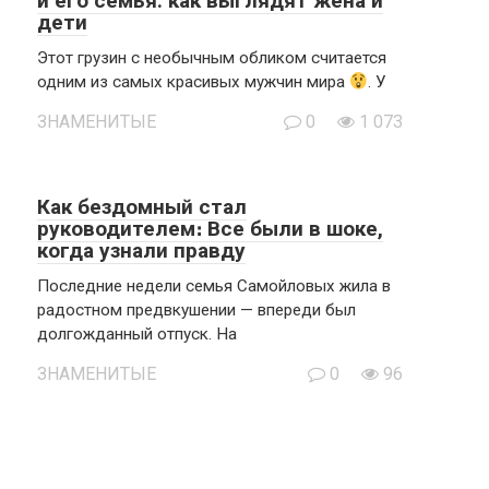
и его семья: как выглядят жена и
дети
Этот грузин с необычным обликом считается
одним из самых красивых мужчин мира
. У
ЗНАМЕНИТЫЕ
0
1 073
Как бездомный стал
руководителем։ Все были в шоке,
когда узнали правду
Последние недели семья Самойловых жила в
радостном предвкушении — впереди был
долгожданный отпуск. На
ЗНАМЕНИТЫЕ
0
96