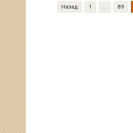
Пагинация
Назад
1
…
89
записей