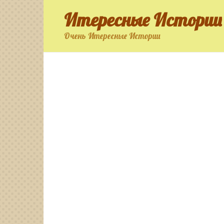
Перейти
Итересные Истории
к
контенту
Очень Итересные Истории