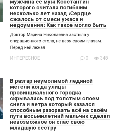
мужчина её муж Константин
которого считала погибшим
несколько лет назад ։Сердце
сжалось от смеси ужаса и
недоумения։ Как такое могло быть
Доктор Марина Николаевна застыла у
операционного стола, не веря своим глазам.
Перед ней лежал
ИНТЕРЕСНОЕ
0
348
В разгар неумолимой ледяной
метели когда улицы
провинциального городка
скрывались под толстым слоем
снега и ветра который казался
способным разорвать всё на своём
пути восьмилетний мальчик сделал
невозможное он спас свою
младшую сестру