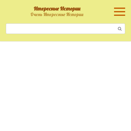
Перейти
Итересные Истории
к
Очень Итересные Истории
контенту
Поиск: