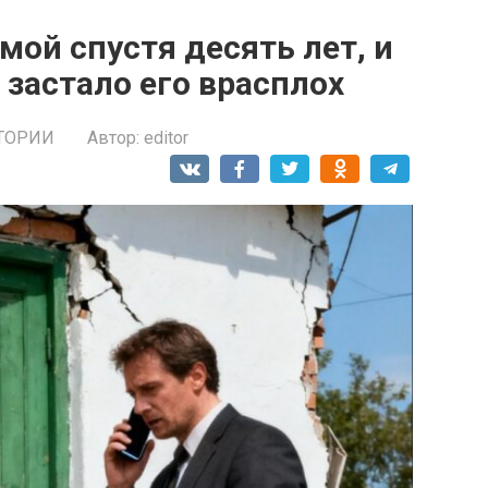
ой спустя десять лет, и
, застало его врасплох
ТОРИИ
Автор:
editor