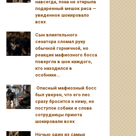
навсегда, пока не открыла
подаренный мешок риса —
увиденное шокировало
всех
Сын влиятельного
сенатора сломал руку
обычной горничной, но
реакция мафиозного босса
повергла в шок каждого,
кто находился в
особняке…
Опасный мафиозный босс
был уверен, что его пес
сразу бросится к нему, но
поступок собаки и слова
сотрудницы приюта
шокировали всех
Ночью один из самых