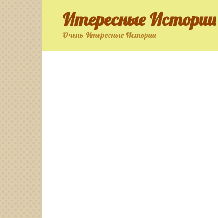
Перейти
Итересные Истории
к
контенту
Очень Итересные Истории