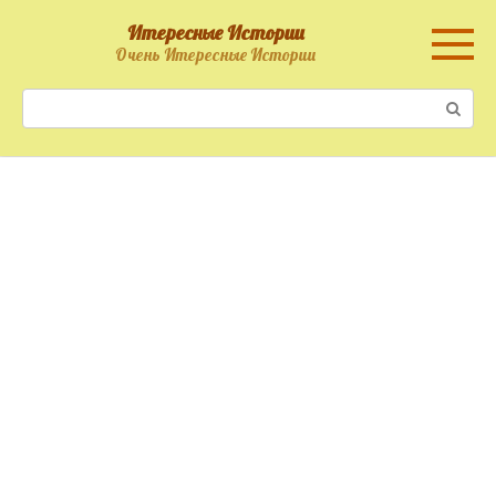
Перейти
Итересные Истории
к
Очень Итересные Истории
контенту
Поиск: