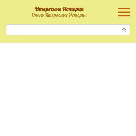
Перейти
Итересные Истории
к
Очень Итересные Истории
контенту
Поиск: