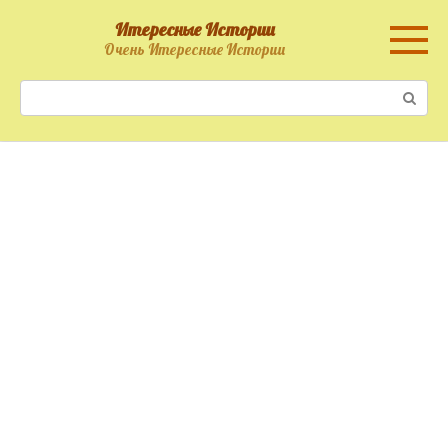
Перейти
Итересные Истории
к
Очень Итересные Истории
контенту
Поиск: