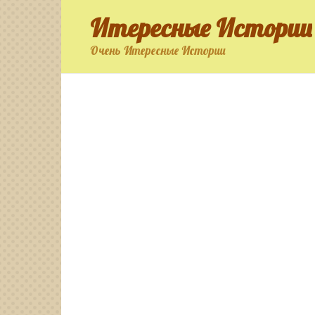
Перейти
Итересные Истории
к
контенту
Очень Итересные Истории