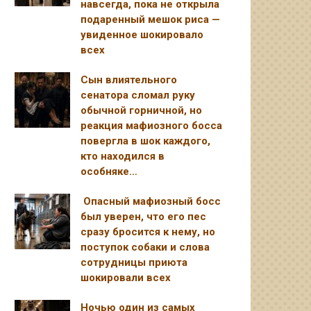
навсегда, пока не открыла
подаренный мешок риса —
увиденное шокировало
всех
Сын влиятельного
сенатора сломал руку
обычной горничной, но
реакция мафиозного босса
повергла в шок каждого,
кто находился в
особняке…
Опасный мафиозный босс
был уверен, что его пес
сразу бросится к нему, но
поступок собаки и слова
сотрудницы приюта
шокировали всех
Ночью один из самых