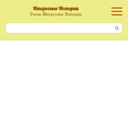
Перейти
Итересные Истории
к
Очень Итересные Истории
контенту
Поиск: