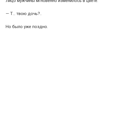
Лицо мужчины мгновенно изменилось в цвете.
— Т… твою дочь?..
Но было уже поздно.