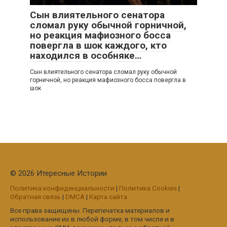
Сын влиятельного сенатора
сломал руку обычной горничной,
но реакция мафиозного босса
повергла в шок каждого, кто
находился в особняке…
Сын влиятельного сенатора сломал руку обычной
горничной, но реакция мафиозного босса повергла в
шок
© 2026 Итересные Истории
Политика конфиденциальности
|
Политика Cookies
|
Обратная связь
|
DMCA
|
Карта сайта
Все права защищены. Перепечатка материалов и
использование их в любой форме, в том числе и в