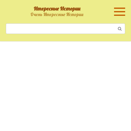
Перейти
Итересные Истории
к
Очень Итересные Истории
контенту
Поиск: