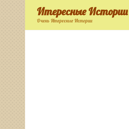
Перейти
Итересные Истории
к
контенту
Очень Итересные Истории