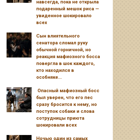
навсегда, пока не открыла
подаренный мешок риса —
увиденное шокировало
всех
Сын влиятельного
сенатора сломал руку
обычной горничной, но
реакция мафиозного босса
повергла в шок каждого,
кто находился в
особняке…
Опасный мафиозный босс
был уверен, что его пес
сразу бросится к нему, но
поступок собаки и слова
сотрудницы приюта
шокировали всех
Ночью один из самых