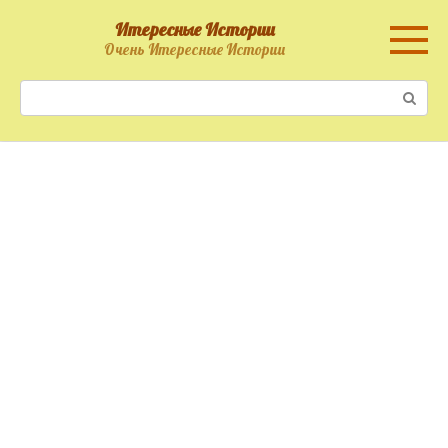
Перейти
Итересные Истории
к
Очень Итересные Истории
контенту
Поиск: