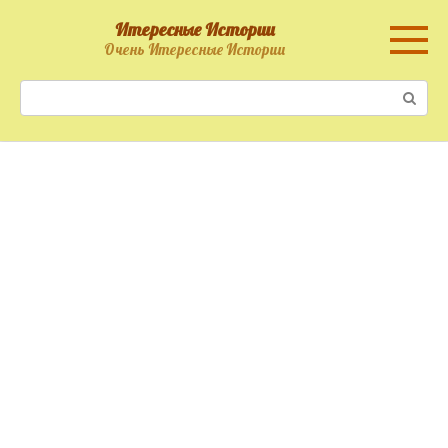
Перейти
Итересные Истории
к
Очень Итересные Истории
контенту
Поиск: