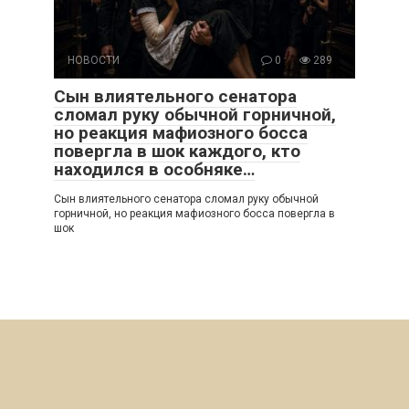
НОВОСТИ
0
289
Сын влиятельного сенатора
сломал руку обычной горничной,
но реакция мафиозного босса
повергла в шок каждого, кто
находился в особняке…
Сын влиятельного сенатора сломал руку обычной
горничной, но реакция мафиозного босса повергла в
шок
© 2026 Итересные Истории
Политика конфиденциальности
|
Политика Cookies
|