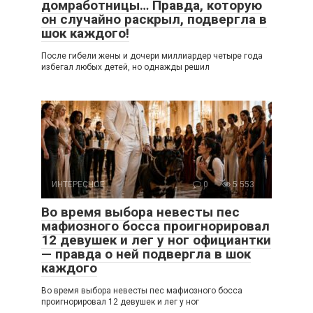
домработницы… Правда, которую
он случайно раскрыл, подвергла в
шок каждого!
После гибели жены и дочери миллиардер четыре года
избегал любых детей, но однажды решил
ИНТЕРЕСНОЕ
0
5 553
Во время выбора невесты пес
мафиозного босса проигнорировал
12 девушек и лег у ног официантки
— правда о ней подвергла в шок
каждого
Во время выбора невесты пес мафиозного босса
проигнорировал 12 девушек и лег у ног