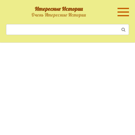
Перейти
Итересные Истории
к
Очень Итересные Истории
контенту
Поиск: