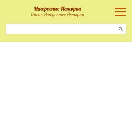
Перейти
Итересные Истории
к
Очень Итересные Истории
контенту
Поиск: