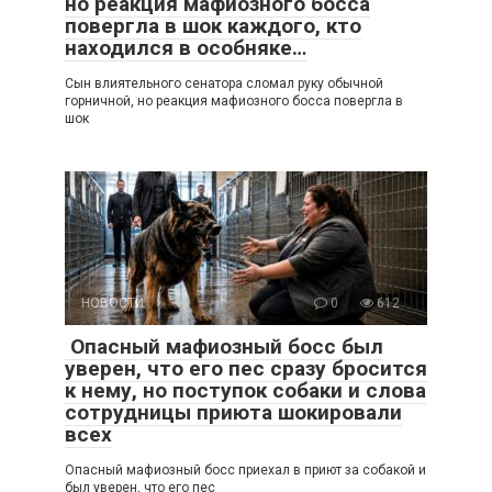
но реакция мафиозного босса
повергла в шок каждого, кто
находился в особняке…
Сын влиятельного сенатора сломал руку обычной
горничной, но реакция мафиозного босса повергла в
шок
НОВОСТИ
0
612
Опасный мафиозный босс был
уверен, что его пес сразу бросится
к нему, но поступок собаки и слова
сотрудницы приюта шокировали
всех
Опасный мафиозный босс приехал в приют за собакой и
был уверен, что его пес