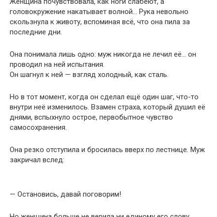
Женщина почувствовала, как ноги слабеют, а
головокружение накатывает волной… Рука невольно
скользнула к животу, вспоминая всё, что она пила за
последние дни.
Она понимала лишь одно: муж никогда не лечил её… он
проводил на ней испытания.
Он шагнул к ней — взгляд холодный, как сталь.
Но в тот момент, когда он сделал ещё один шаг, что-то
внутри неё изменилось. Взамен страха, который душил её
днями, вспыхнуло острое, первобытное чувство
самосохранения.
Она резко отступила и бросилась вверх по лестнице. Муж
закричал вслед:
— Остановись, давай поговорим!
Но женщина больше не верила ни единому его слову.