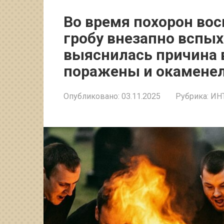
Во время похорон вос
гробу внезапно вспых
выяснилась причина 
поражены и окаменел
Опубликовано:
03.11.2025
Рубрика:
ИН