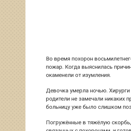
Во время похорон восьмилетнег
пожар. Когда выяснилась причи
окаменели от изумления.
Девочка умерла ночью. Хирурги 
родители не замечали никаких п
больницу уже было слишком позд
Погружённые в тяжёлую скорбь, 
связанных с похоронами, и гото