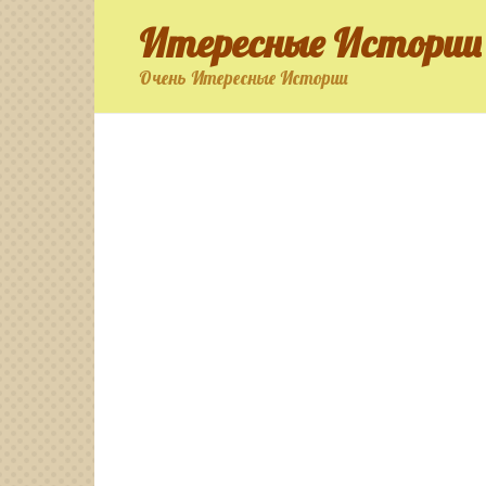
Перейти
Итересные Истории
к
контенту
Очень Итересные Истории