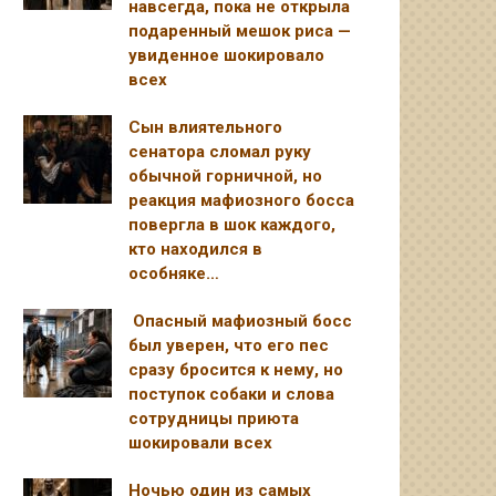
навсегда, пока не открыла
подаренный мешок риса —
увиденное шокировало
всех
Сын влиятельного
сенатора сломал руку
обычной горничной, но
реакция мафиозного босса
повергла в шок каждого,
кто находился в
особняке…
Опасный мафиозный босс
был уверен, что его пес
сразу бросится к нему, но
поступок собаки и слова
сотрудницы приюта
шокировали всех
Ночью один из самых