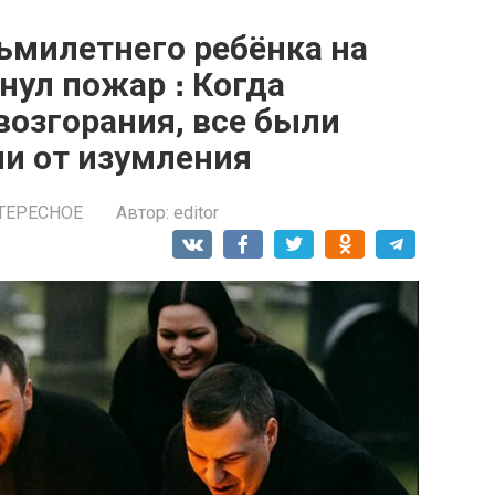
ьмилетнего ребёнка на
нул пожар ։ Когда
возгорания, все были
и от изумления
ТЕРЕСНОЕ
Автор:
editor