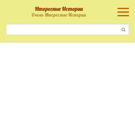
Перейти
Итересные Истории
к
Очень Итересные Истории
контенту
Поиск: