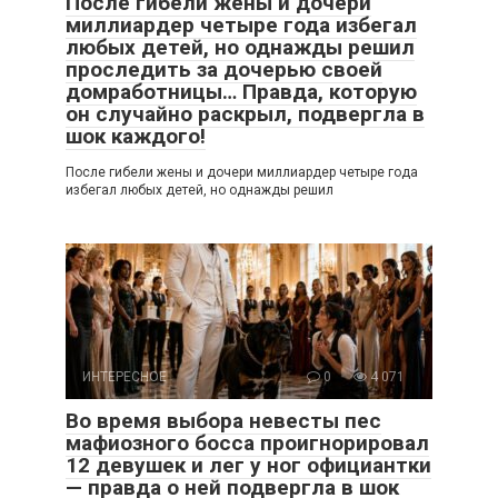
После гибели жены и дочери
миллиардер четыре года избегал
любых детей, но однажды решил
проследить за дочерью своей
домработницы… Правда, которую
он случайно раскрыл, подвергла в
шок каждого!
После гибели жены и дочери миллиардер четыре года
избегал любых детей, но однажды решил
ИНТЕРЕСНОЕ
0
4 071
Во время выбора невесты пес
мафиозного босса проигнорировал
12 девушек и лег у ног официантки
— правда о ней подвергла в шок