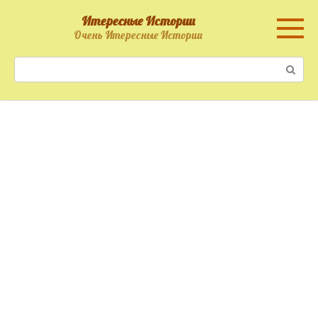
Перейти
Итересные Истории
к
Очень Итересные Истории
контенту
Поиск: