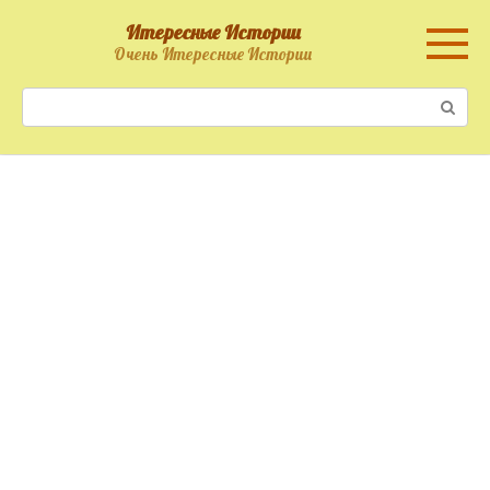
Перейти
Итересные Истории
к
Очень Итересные Истории
контенту
Поиск: