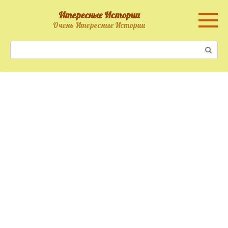
Перейти
Итересные Истории
к
Очень Итересные Истории
контенту
Поиск: