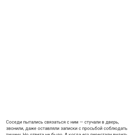
Соседи пытались связаться с ним — стучали в дверь,
звонили, даже оставляли записки с просьбой соблюдать
тишину. Но ответа не было. А когда его перестали видеть,