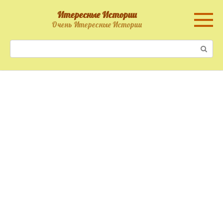
Перейти
Итересные Истории
к
Очень Итересные Истории
контенту
Поиск: