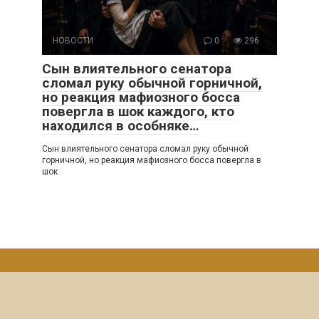
НОВОСТИ
0
296
Сын влиятельного сенатора
сломал руку обычной горничной,
но реакция мафиозного босса
повергла в шок каждого, кто
находился в особняке…
Сын влиятельного сенатора сломал руку обычной
горничной, но реакция мафиозного босса повергла в
шок
© 2026 Итересные Истории
Политика конфиденциальности
|
Политика Cookies
|