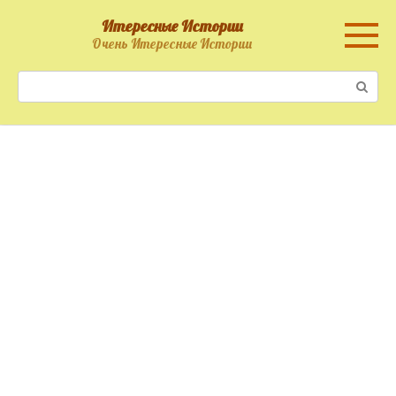
Перейти
Итересные Истории
к
Очень Итересные Истории
контенту
Поиск: