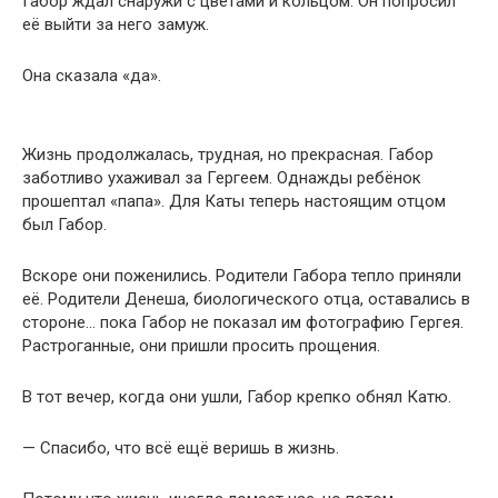
Габор ждал снаружи с цветами и кольцом. Он попросил
её выйти за него замуж.
Она сказала «да».
Жизнь продолжалась, трудная, но прекрасная. Габор
заботливо ухаживал за Гергеем. Однажды ребёнок
прошептал «папа». Для Каты теперь настоящим отцом
был Габор.
Вскоре они поженились. Родители Габора тепло приняли
её. Родители Денеша, биологического отца, оставались в
стороне… пока Габор не показал им фотографию Гергея.
Растроганные, они пришли просить прощения.
В тот вечер, когда они ушли, Габор крепко обнял Катю.
— Спасибо, что всё ещё веришь в жизнь.