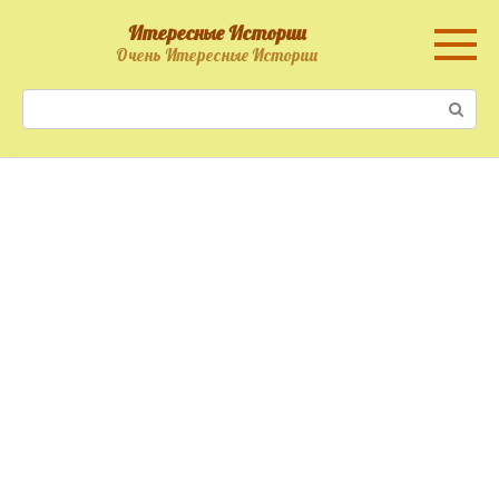
Перейти
Итересные Истории
к
Очень Итересные Истории
контенту
Поиск: