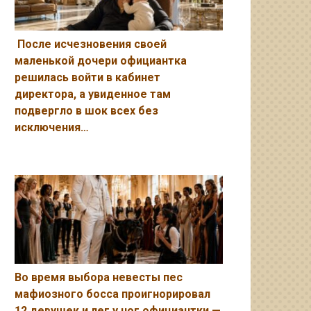
После исчезновения своей
маленькой дочери официантка
решилась войти в кабинет
директора, а увиденное там
подвергло в шок всех без
исключения…
Во время выбора невесты пес
мафиозного босса проигнорировал
12 девушек и лег у ног официантки —