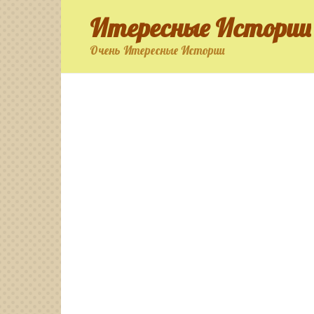
Перейти
Итересные Истории
к
контенту
Очень Итересные Истории