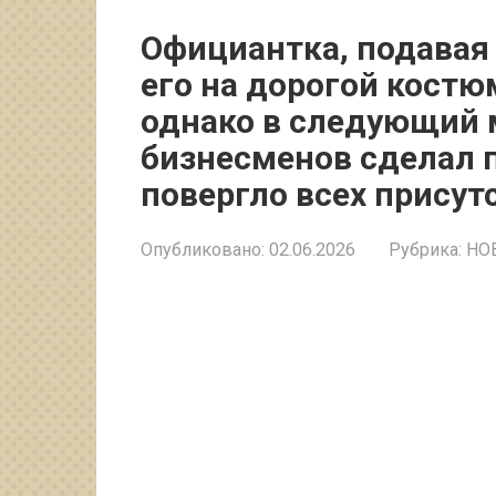
Официантка, подавая 
его на дорогой костю
однако в следующий м
бизнесменов сделал 
повергло всех прису
Опубликовано:
02.06.2026
Рубрика:
НО