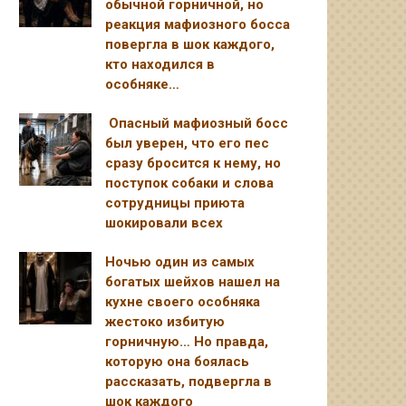
обычной горничной, но
реакция мафиозного босса
повергла в шок каждого,
кто находился в
особняке…
Опасный мафиозный босс
был уверен, что его пес
сразу бросится к нему, но
поступок собаки и слова
сотрудницы приюта
шокировали всех
Ночью один из самых
богатых шейхов нашел на
кухне своего особняка
жестоко избитую
горничную… Но правда,
которую она боялась
рассказать, подвергла в
шок каждого