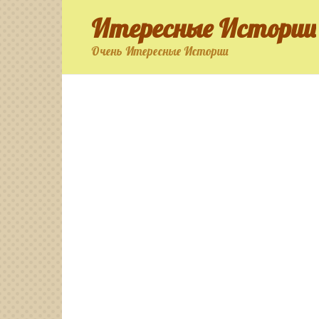
Перейти
Итересные Истории
к
контенту
Очень Итересные Истории