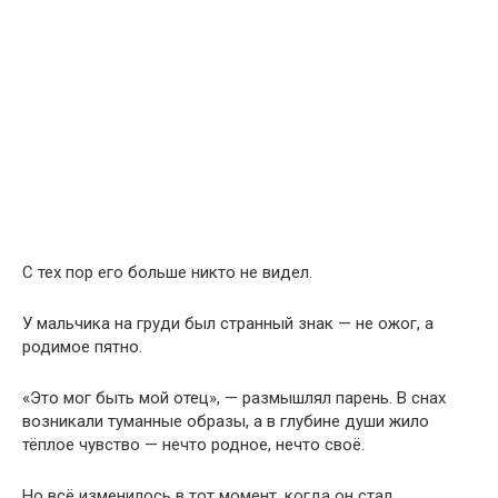
С тех пор его больше никто не видел.
У мальчика на груди был странный знак — не ожог, а
родимое пятно.
«Это мог быть мой отец», — размышлял парень. В снах
возникали туманные образы, а в глубине души жило
тёплое чувство — нечто родное, нечто своё.
Но всё изменилось в тот момент, когда он стал