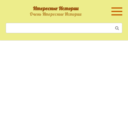
Перейти
Итересные Истории
к
Очень Итересные Истории
контенту
Поиск: