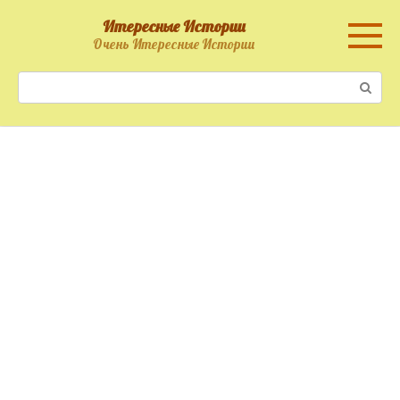
Перейти
Итересные Истории
к
Очень Итересные Истории
контенту
Поиск: